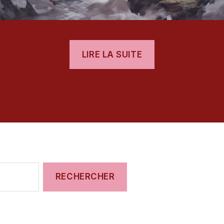
« [Test]
LIRE LA SUITE
Valkyrie
Elysium »
es