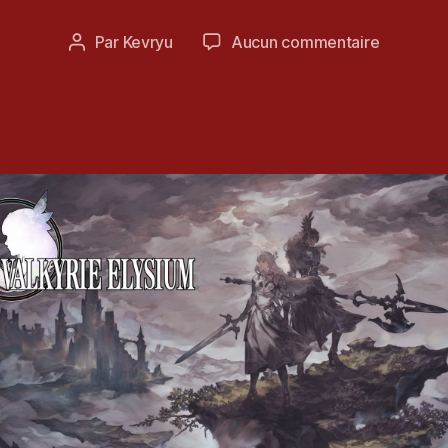
m
Date
sur
Par
Kevryu
Aucun commentaire
b
Auteur
de
[Test]
r
de
l’article
Valkyrie
e
l’article
Elysium
2
0
2
2