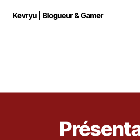
Kevryu | Blogueur & Gamer
Présentat
V
Catégories
I
D
É