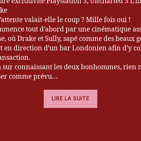
ure exclusivité Playstation 3, Uncharted 3 L’Il
ake
’attente valait-elle le coup ? Mille fois oui !
mence tout d’abord par une cinématique as
se, où Drake et Sully, sapé comme des beaux g
t en direction d’un bar Londonien afin d’y c
ansaction.
n sur connaissant les deux bonhommes, rien 
sser comme prévu…
« Le
LIRE LA SUITE
test
d’Uncharted
es
3
! »