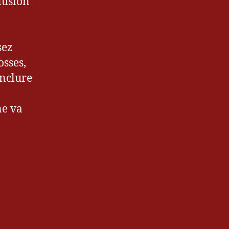
lusion
sez
osses,
onclure
ne va