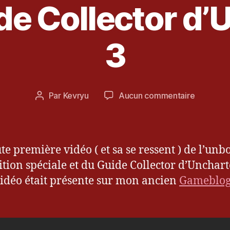
de Collector d
3
f
3
é
v
ri
e
Date
sur
Par
Kevryu
Aucun commentaire
Auteur
r
de
Présenta
de
2
l’article
de
l’article
0
l’édition
1
spéciale
te première vidéo ( et sa se ressent ) de l’unb
2
et
dition spéciale et du Guide Collector d’Unchar
du
vidéo était présente sur mon ancien
Gameblo
Guide
Collector
d’Unchar
3