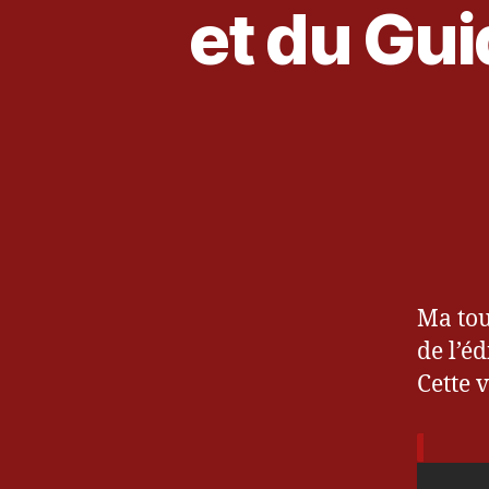
et du Gui
O
Ma tou
de l’é
Cette 