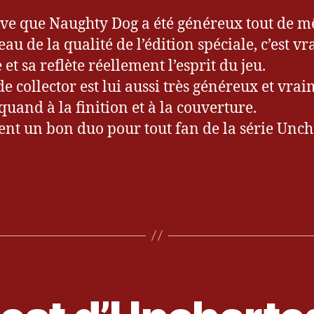
uve que Naughty Dog a été généreux tout de 
eau de la qualité de l’édition spéciale, c’est v
et sa reflète réellement l’esprit du jeu.
de collector est lui aussi très généreux et vra
quand à la finition et à la couverture.
nt un bon duo pour tout fan de la série Unc
es
2
9
j
a