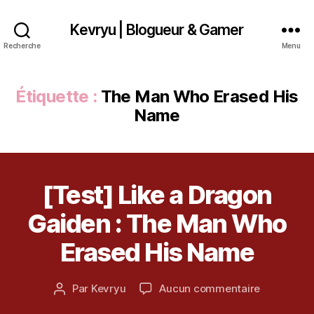
o
,
J
Kevryu | Blogueur & Gamer
R
Recherche
Menu
P
G
,
Étiquette :
The Man Who Erased His
k
Name
e
vr
y
u
,
1
k
[Test] Like a Dragon
Catégories
T
7
e
E
S
n
vr
Gaiden : The Man Who
T
o
y
v
u.
Erased His Name
e
c
m
o
Date
sur
Par
Kevryu
Aucun commentaire
b
m
Auteur
de
[Test]
r
,
de
l’article