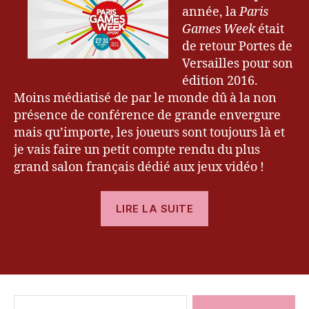
Week
année, la
Paris
Fi
6
2016
n
Games Week
était
al
de retour Portes de
F
Versailles pour son
a
édition 2016.
n
Moins médiatisé de par le monde dû à la non
t
présence de conférence de grande envergure
a
mais qu’importe, les joueurs sont toujours là et
s
je vais faire un petit compte rendu du plus
y
,
k
grand salon français dédié aux jeux vidéo !
e
v
« [Compte
LIRE LA SUITE
r
Rendu]
y
Paris
u
,
Étiquettes
Games
P
a
Week
ri
2016 »
s
Rechercher :