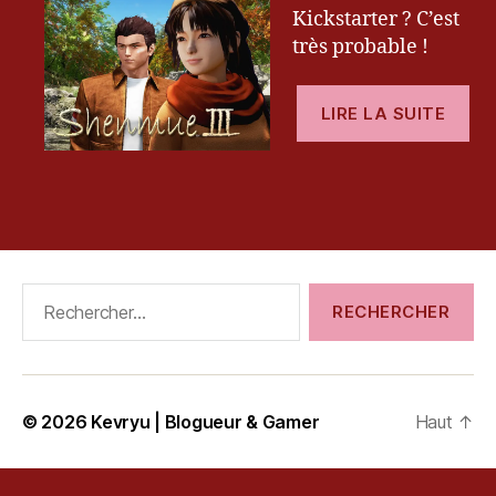
en
e
Kickstarter ? C’est
8h
v
très probable !
!
r
y
« 
u
,
LIRE LA SUITE
Sh
ki
3
c
k
fi
st
Étiquettes
en
a
8h
rt
! »
er
Rechercher :
,
Pl
a
y
st
© 2026
Kevryu | Blogueur & Gamer
Haut
↑
a
ti
o