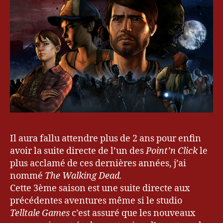
:
1
r
,
A
6
Bl
New
o
Frontier
g
u
e
ur
&
G
a
m
er
,
Il aura fallu attendre plus de 2 ans pour enfin
k
avoir la suite directe de l’un des
Point’n Click
le
e
plus acclamé de ces dernières années, j’ai
vr
nommé
The Walking Dead.
y
Cette 3ème saison est une suite directe aux
u
,
précédentes aventures même si le studio
P
Telltale Games
c’est assuré que les nouveaux
C
,