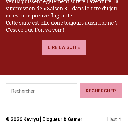
P
venus puissent également suivre l’aventure, la
S
suppression de « Saison 3 » dans le titre du jeu
4
,
en est une preuve flagrante.
S
Cette suite est-elle donc toujours aussi bonne ?
ai
C’est ce que l’on va voir !
s
o
« [Test]
n
LIRE LA SUITE
3
,
The
S
Walking
e
Étiquettes
Dead
a
:
s
A
o
Rechercher :
n
New
3
,
Frontier »
S
o
n
© 2026
Kevryu | Blogueur & Gamer
Haut
↑
y
,
T