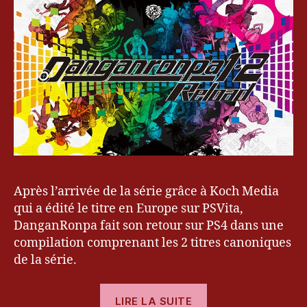
n
Reload
R
o
n
p
a
,
k
e
v
r
y
u
,
K
Après l’arrivée de la série grâce à Koch Media
o
qui a édité le titre en Europe sur PSVita,
c
DanganRonpa fait son retour sur PS4 dans une
h
compilation comprenant les 2 titres canoniques
M
e
de la série.
di
a
,
« [Test]
LIRE LA SUITE
M