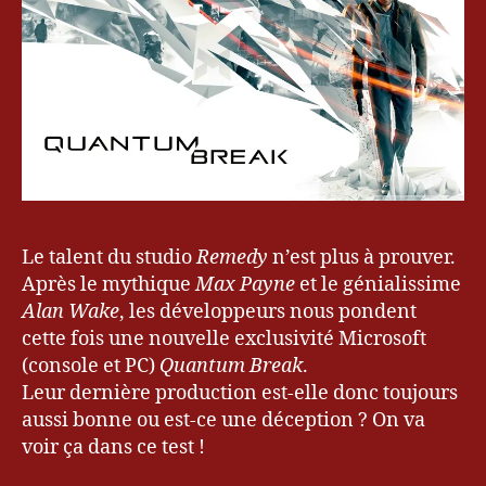
k
e
,
Bl
o
g
u
e
u
r
&
G
Le talent du studio
Remedy
n’est plus à prouver.
a
Après le mythique
Max Payne
et le génialissime
m
Alan Wake
, les développeurs nous pondent
er
,
cette fois une nouvelle exclusivité Microsoft
k
(console et PC)
Quantum Break
.
e
Leur dernière production est-elle donc toujours
v
aussi bonne ou est-ce une déception ? On va
r
voir ça dans ce test !
y
u
,