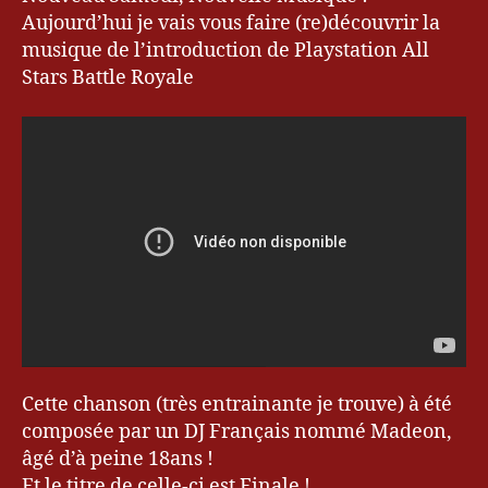
0
du
bl
Aujourd’hui je vais vous faire (re)découvrir la
1
Samedi
o
3
musique de l’introduction de Playstation All
#2
g
Stars Battle Royale
d
e
k
e
v
r
y
u
,
M
u
si
q
u
e
Cette chanson (très entrainante je trouve) à été
d
composée par un DJ Français nommé Madeon,
u
âgé d’à peine 18ans !
S
Et le titre de celle-ci est Finale !