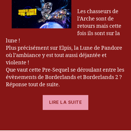
Sequel
5
G
Les chasseurs de
a
l’Arche sont de
m
er
retours mais cette
,
fois ils sont sur la
B
lune !
o
Plus précisément sur Elpis, la Lune de Pandore
r
où l’ambiance y est tout aussi déjantée et
d
violente !
e
Que vaut cette Pre-Sequel se déroulant entre les
rl
évènements de Borderlands et Borderlands 2 ?
a
n
Réponse tout de suite.
d
s
,
« [Test]
LIRE LA SUITE
G
Borderlands
e
The
a
Étiquettes
Pre
r
b
Sequel »