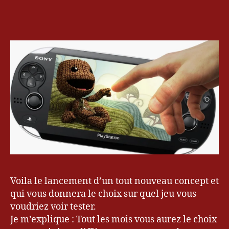
e
de
l’article
sur
2
l’article
le
0
blog
1
:
2
Votez
pour
le
jeu
que
vous
voudriez
voir
tester
!
Voila le lancement d’un tout nouveau concept et
qui vous donnera le choix sur quel jeu vous
voudriez voir tester.
Je m’explique : Tout les mois vous aurez le choix
B