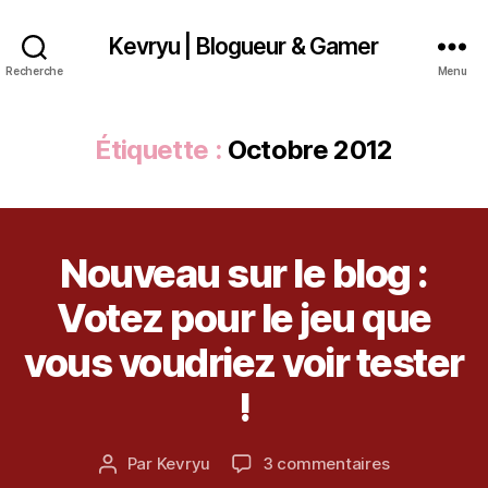
Kevryu | Blogueur & Gamer
Recherche
Menu
Étiquette :
Octobre 2012
Nouveau sur le blog :
Catégories
D
I
V
Votez pour le jeu que
E
8
R
o
vous voudriez voir tester
S
c
t
!
o
b
Date
sur
Par
Kevryu
3 commentaires
r
Auteur
de
Nouveau