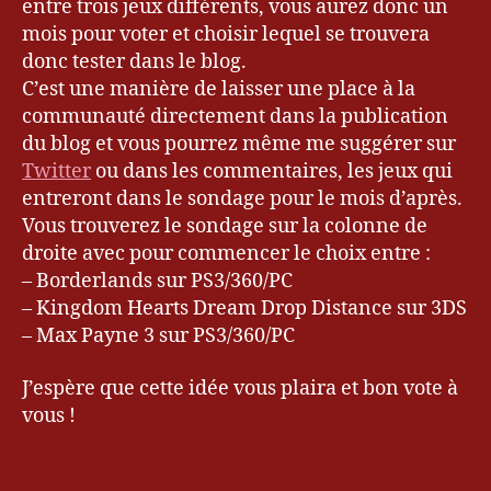
o
entre trois jeux différents, vous aurez donc un
r
mois pour voter et choisir lequel se trouvera
d
donc tester dans le blog.
e
C’est une manière de laisser une place à la
rl
communauté directement dans la publication
a
du blog et vous pourrez même me suggérer sur
n
Twitter
ou dans les commentaires, les jeux qui
d
entreront dans le sondage pour le mois d’après.
s
,
K
Vous trouverez le sondage sur la colonne de
in
droite avec pour commencer le choix entre :
g
– Borderlands sur PS3/360/PC
d
– Kingdom Hearts Dream Drop Distance sur 3DS
o
– Max Payne 3 sur PS3/360/PC
m
H
J’espère que cette idée vous plaira et bon vote à
e
vous !
a
rt
s
,
Étiquettes
M