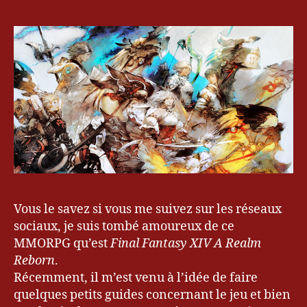
débuter
al
sur
m
Final
R
Fantasy
e
XIV
b
A
o
Realm
r
Reborn
n
,
A
R
R
,
F
F
Vous le savez si vous me suivez sur les réseaux
XI
V
,
sociaux, je suis tombé amoureux de ce
Fi
MMORPG qu’est
Final Fantasy XIV A Realm
n
Reborn
.
al
Récemment, il m’est venu à l’idée de faire
F
quelques petits guides concernant le jeu et bien
a