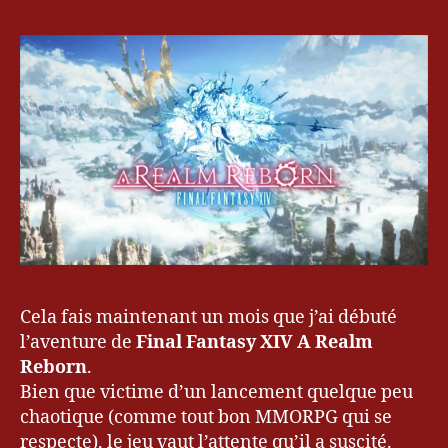
2
e
XIV
0
v
A
1
r
Realm
3
y
Reborn
u
,
M
M
O
R
A
P
R
G
e
,
al
S
m
q
R
u
Cela fais maintenant un mois que j’ai débuté
e
a
l’aventure de
Final Fantasy XIV A Realm
b
r
Reborn
.
o
e
Bien que victime d’un lancement quelque peu
r
E
n
,
chaotique (comme tout bon MMORPG qui se
ni
Fi
respecte), le jeu vaut l’attente qu’il a suscité.
x