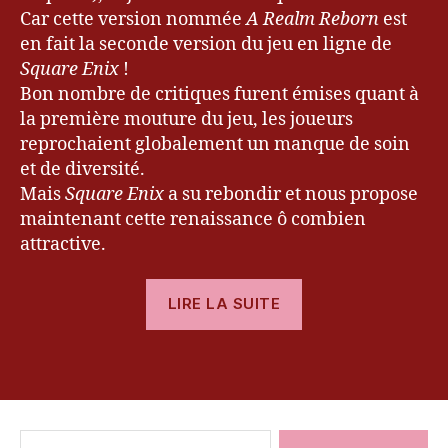
n
Car cette version nommée
A Realm Reborn
est
al
en fait la seconde version du jeu en ligne de
F
Square Enix
!
a
Bon nombre de critiques furent émises quant à
n
la première mouture du jeu, les joueurs
t
a
reprochaient globalement un manque de soin
s
et de diversité.
y
,
Mais
Square Enix
a su rebondir et nous propose
k
maintenant cette renaissance ô combien
e
attractive.
v
r
« [Avis]
y
LIRE LA SUITE
u
,
Final
le
Fantasy
bl
Étiquettes
XIV
o
A
g
Realm
d
Rechercher :