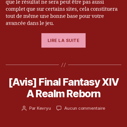
que le résultat ne sera peut être pas aussi
n
complet que sur certains sites, cela constituera
t
tout de même une bonne base pour votre
a
s
avancée dans le jeu.
y
XI
« [Guide]
LIRE LA SUITE
V
,
Bien
k
débuter
e
Étiquettes
sur
v
1
r
Final
3
y
Fantasy
n
u
,
[Avis] Final Fantasy XIV
Catégories
T
XIV
o
E
le
S
v
A
A Realm Reborn
bl
T
e
o
Realm
m
g
Reborn »
Date
sur
Par
Kevryu
Aucun commentaire
b
Auteur
d
de
[Avis]
r
de
e
l’article
Final
e
l’article
k
Fantasy