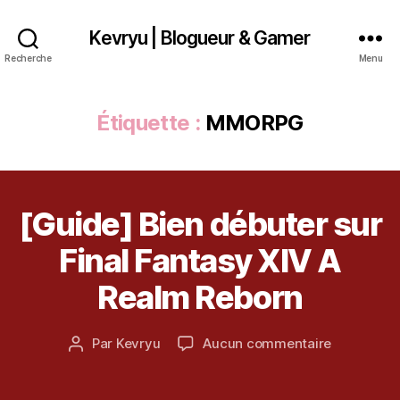
Kevryu | Blogueur & Gamer
Recherche
Menu
Étiquette :
MMORPG
[Guide] Bien débuter sur
Catégories
A
R
T
Final Fantasy XIV A
I
9
C
Realm Reborn
L
m
E
ai
S
2
Date
sur
Par
Kevryu
Aucun commentaire
Auteur
0
de
A
[Guide]
de
1
l’article
R
Bien
l’article
4
e