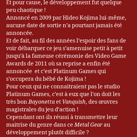
u
,
Et pour cause, le développement fut quelque
k
M
peu chaotique !
e
e
Annoncé en 2009 par Hideo Kojima lui-même,
v
t
aucune date de sortie n’a pourtant jamais été
r
al
annoncée.
y
G
Et de fait, au fil des années l’espoir des fans de
u
,
e
K
voir débarquer ce jeu s’amenuise petit à petit
ar
o
,
jusqu’à la fameuse cérémonie des Video Game
n
M
Awards de 2011 où sa reprise a enfin été
a
e
annoncée et c’est Platinum Games qui
m
t
s’occupera du bébé de Kojima !
i
,
al
Pour ceux qui ne connaitraient pas le studio
le
G
Platinum Games, c’est à eux que l’on doit les
bl
e
o
très bon
Bayonetta
et
Vanquish
, des œuvres
a
g
r
magistrales du jeu d’action !
d
S
Cependant ont-ils réussi à transmettre leur
e
ol
maitrise du genre dans ce
Metal Gear
au
k
id
développement plutôt difficile ?
e
,