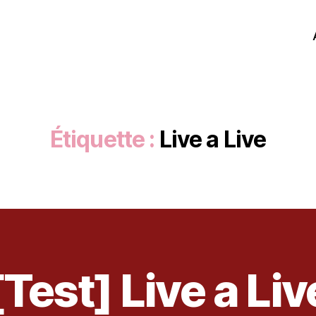
Étiquette :
Live a Live
[Test] Live a Liv
2
6
m