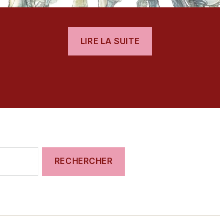
« [Test]
LIRE LA SUITE
Live
a
es
Live »