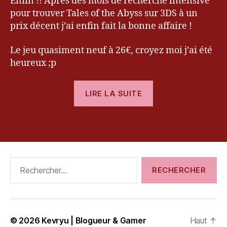
Enfin !! Après des mois de recherche intensive
i
pour trouver Tales of the Abyss sur 3DS à un
m
prix décent j’ai enfin fait la bonne affaire !
p
r
Le jeu quasiment neuf à 26€, croyez moi j’ai été
e
heureux ;p
s
si
« [Impression]
o
LIRE LA SUITE
n
Tales
s
,
of
T
Étiquettes
the
al
Abyss
e
sur
s
Rechercher :
o
3DS »
f
t
h
e
© 2026
Kevryu | Blogueur & Gamer
Haut
↑
A