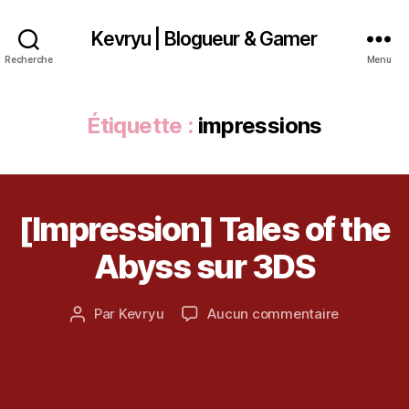
Kevryu | Blogueur & Gamer
Recherche
Menu
Étiquette :
impressions
[Impression] Tales of the
Catégories
D
I
1
V
Abyss sur 3DS
m
E
R
ai
S
2
Date
sur
Par
Kevryu
Aucun commentaire
Auteur
0
de
[Impressio
de
1
l’article
Tales
l’article
2
of
the