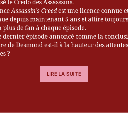
é le Credo des Assasssins.
ence
Assassin’s Creed
est une licence connue e
ue depuis maintenant 5 ans et attire toujours
n plus de fan à chaque épisode.
e dernier épisode annoncé comme la conclus
oire de Desmond est-il à la hauteur des attente
es ?
« [Test]
LIRE LA SUITE
Assassin’s
Creed
es
III »