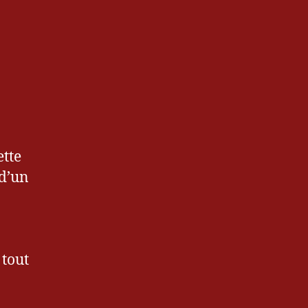
red
ette
 d’un
 tout