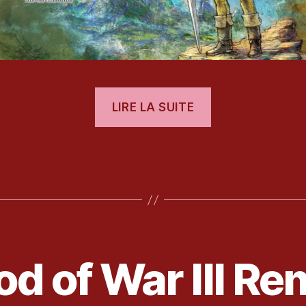
« [Test]
LIRE LA SUITE
Dragon
Quest
es
III
HD-
2D
Remake »
5
od of War III R
a
o