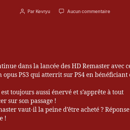
û
t
Date
sur
Par
Kevryu
Aucun commentaire
Auteur
2
de
[Test]
de
0
l’article
God
l’article
1
of
5
War
III
Remaste
tinue dans la lancée des HD Remaster avec c
un opus PS3 qui atterrit sur PS4 en bénéficiant
 est toujours aussi énervé et s’apprête à tout
er sur son passage !
aster vaut-il la peine d’être acheté ? Réponse
e !