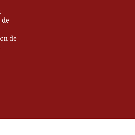
t
 de
ion de
s