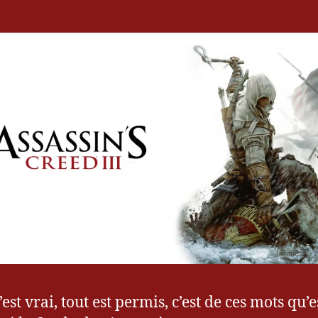
III
0
1
2
est vrai, tout est permis, c’est de ces mots qu’e