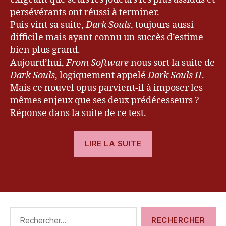
e
persévérants ont réussi à terminer.
m
Puis vint sa suite,
Dark Souls
, toujours aussi
o
difficile mais ayant connu un succès d’estime
n'
bien plus grand.
s
S
Aujourd’hui,
From Software
nous sort la suite de
o
Dark Souls
, logiquement appelé
Dark Souls II
.
ul
Mais ce nouvel opus parvient-il à imposer les
s
,
mêmes enjeux que ses deux prédécesseurs ?
F
Réponse dans la suite de ce test.
r
o
« [Test]
m
LIRE LA SUITE
S
Dark
o
Souls
ft
Étiquettes
II »
w
a
r
Rechercher :
e
,