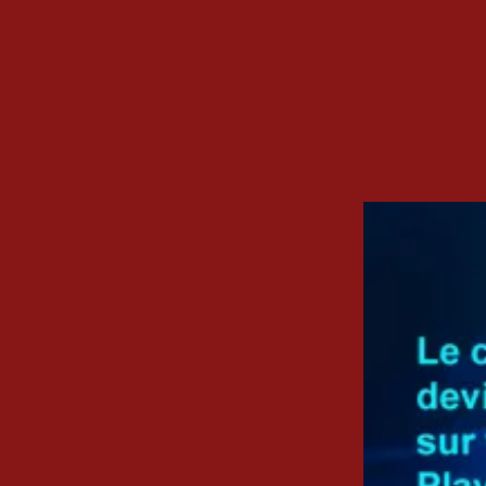
C
L
E
S