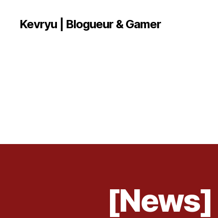
Kevryu | Blogueur & Gamer
[News] 
A
Catégories
R
T
I