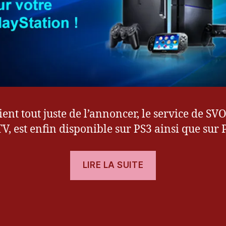
ient tout juste de l’annoncer, le service de SV
V, est enfin disponible sur PS3 ainsi que sur 
« [News]
LIRE LA SUITE
FilmoTV
disponible
es
sur
PS3