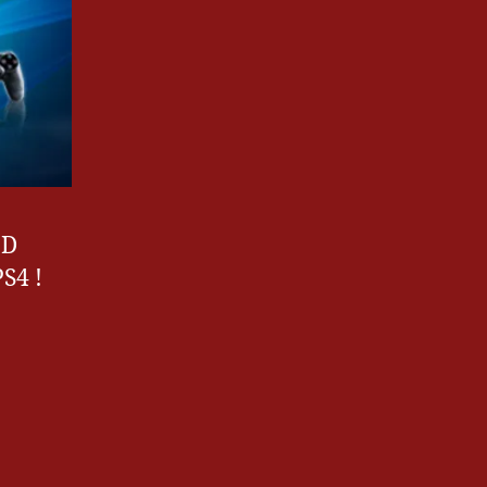
OD
PS4 !