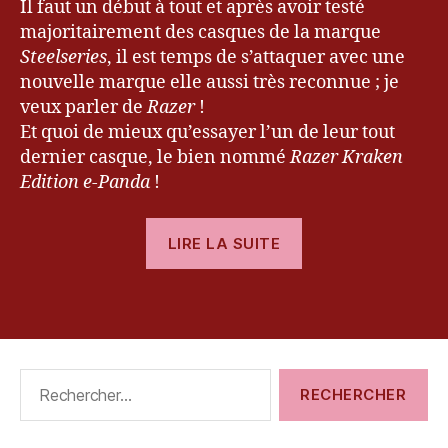
s
Il faut un début à tout et après avoir testé
q
majoritairement des casques de la marque
u
Steelseries
, il est temps de s’attaquer avec une
e
,
nouvelle marque elle aussi très reconnue ; je
e
veux parler de
Razer
!
-
Et quoi de mieux qu’essayer l’un de leur tout
P
dernier casque, le bien nommé
a
Razer Kraken
n
Edition e-Panda
!
d
a
,
« [Test]
LIRE LA SUITE
G
Casque
a
Razer
m
Étiquettes
Kraken
er
,
Edition
k
e-
e
Rechercher :
Panda »
v
r
y