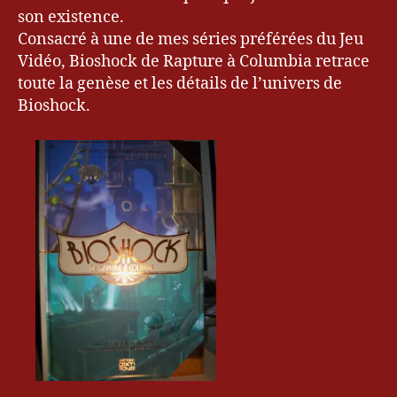
Rapture
son existence.
à
Consacré à une de mes séries préférées du Jeu
Columbia
Vidéo, Bioshock de Rapture à Columbia retrace
toute la genèse et les détails de l’univers de
Bioshock.
Bi
o
s
h
o