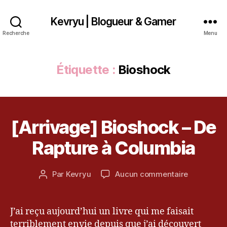
Kevryu | Blogueur & Gamer
Recherche
Menu
Étiquette :
Bioshock
2
[Arrivage] Bioshock – De
Catégories
A
2
R
R
a
Rapture à Columbia
I
v
V
ri
A
Date
G
sur
Par
Kevryu
Aucun commentaire
l
Auteur
de
E
[Arrivage]
2
de
l’article
Bioshock
0
l’article
–
1
J’ai reçu aujourd’hui un livre qui me faisait
De
3
terriblement envie depuis que j’ai découvert