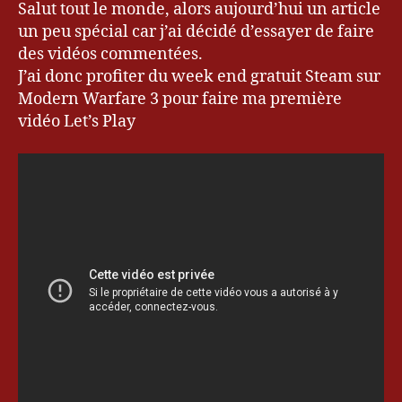
Partie
0
c
Salut tout le monde, alors aujourd’hui un article
sur
1
al
un peu spécial car j’ai décidé d’essayer de faire
Call
2
l
,
des vidéos commentées.
of
d
J’ai donc profiter du week end gratuit Steam sur
Duty
u
Modern Warfare 3 pour faire ma première
Modern
ty
vidéo Let’s Play
Warfare
,
3
k
e
v
r
y
u
,
k
e
v
r
y
u.
c
o