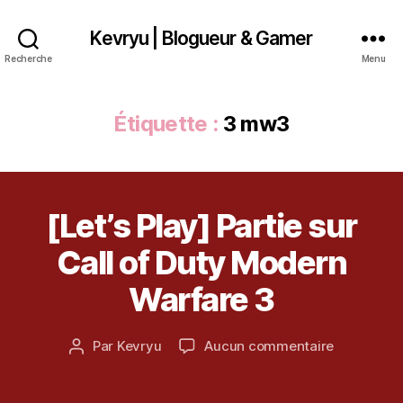
Kevryu | Blogueur & Gamer
Recherche
Menu
Étiquette :
3 mw3
[Let’s Play] Partie sur
Catégories
V
2
I
D
o
Call of Duty Modern
É
c
O
t
Warfare 3
o
b
3
Date
sur
Par
Kevryu
Aucun commentaire
r
Auteur
m
de
[Let’s
e
de
w
l’article
Play]
2
l’article
3
,