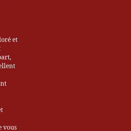
e
loré et
t
art,
ellent
ent
et
e vous