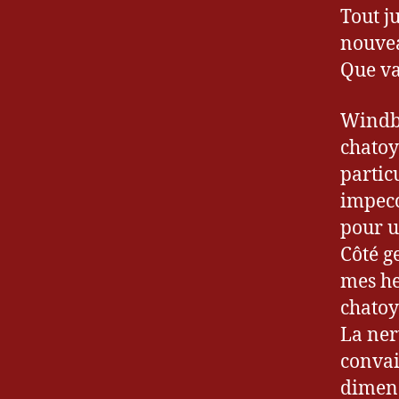
Tout j
nouvea
Que va
Windbl
chatoy
partic
impecc
pour u
Côté g
mes he
chatoy
La ner
convai
dimens