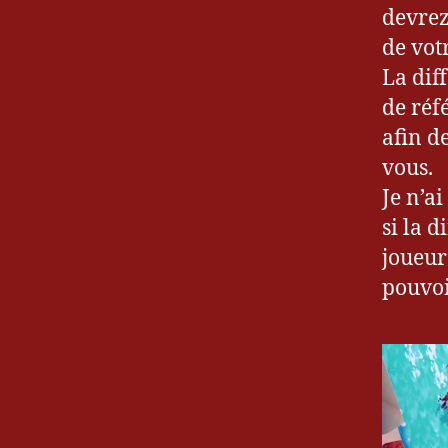
devrez
de vot
La dif
de réfé
afin d
vous.
Je n’ai
si la 
joueur
pouvoi