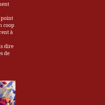
ment
 point
en coop
rent à
is dire
s de