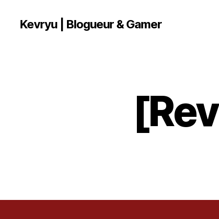
Kevryu | Blogueur & Gamer
[Re
T
Catégories
E
S
T