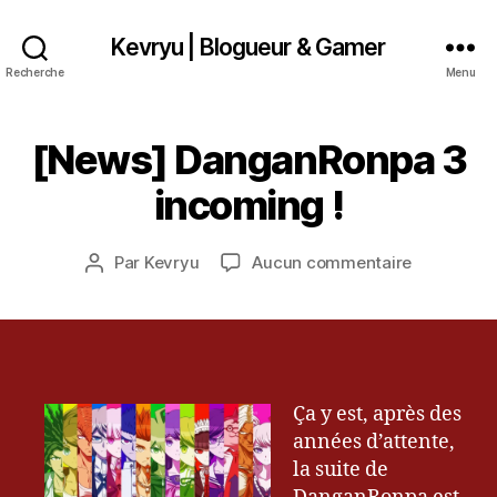
Kevryu | Blogueur & Gamer
Recherche
Menu
1
5
s
[News] DanganRonpa 3
Catégories
A
e
R
p
T
incoming !
t
I
C
e
L
m
Date
E
sur
Par
Kevryu
Aucun commentaire
Auteur
b
de
S
[News]
de
r
l’article
DanganRo
l’article
e
3
2
incoming
0
!
1
Ça y est, après des
5
années d’attente,
la suite de