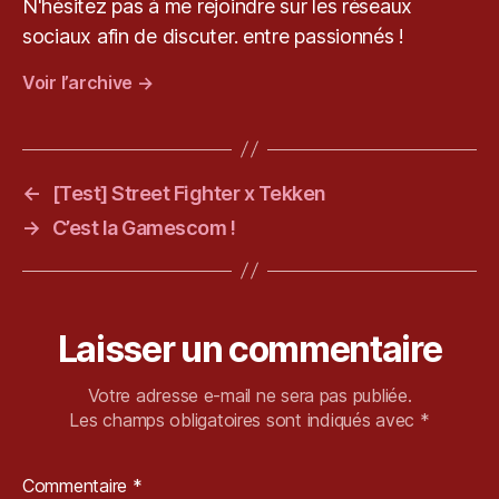
N'hésitez pas à me rejoindre sur les réseaux
n
sociaux afin de discuter. entre passionnés !
i
x
Voir l’archive
→
←
[Test] Street Fighter x Tekken
→
C’est la Gamescom !
Laisser un commentaire
Votre adresse e-mail ne sera pas publiée.
Les champs obligatoires sont indiqués avec
*
Commentaire
*