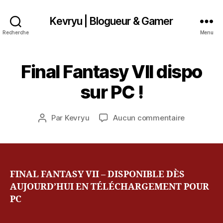
Kevryu | Blogueur & Gamer
Recherche
Menu
1
Final Fantasy VII dispo
Catégories
A
4
R
T
a
sur PC !
I
o
C
û
L
Date
E
sur
Par
Kevryu
Aucun commentaire
t
Auteur
de
S
Final
2
de
l’article
Fantasy
0
l’article
VII
1
dispo
2
sur
FINAL FANTASY VII – DISPONIBLE DÈS
PC
AUJOURD’HUI EN TÉLÉCHARGEMENT POUR
!
PC