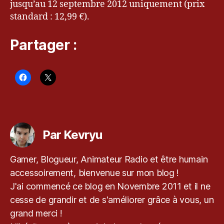
l
jusqu’au 12 septembre 2012 uniquement (prix
F
standard : 12,99 €).
a
n
Partager :
t
a
s
y
V
II
Étiquettes
,
P
Par Kevryu
C
,
S
Gamer, Blogueur, Animateur Radio et être humain
q
accessoirement, bienvenue sur mon blog !
u
J'ai commencé ce blog en Novembre 2011 et il ne
a
cesse de grandir et de s'améliorer grâce à vous, un
r
e
grand merci !
E