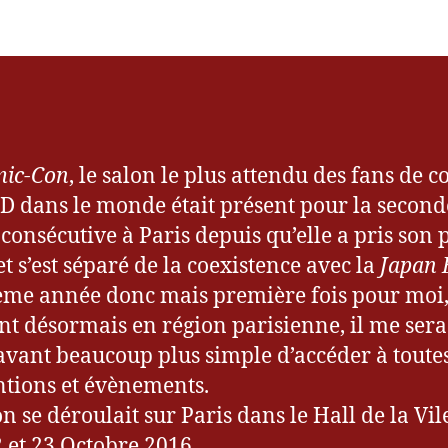
l’article
Rendu]
e
l’article
Comic-
2
Con
0
Paris
1
2016
6
ic-Con
, le salon le plus attendu des fans de 
BD dans le monde était présent pour la second
consécutive à Paris depuis qu’elle a pris son 
et s’est séparé de la coexistence avec la
Japan 
me année donc mais première fois pour moi
nt désormais en région parisienne, il me sera
vant beaucoup plus simple d’accéder à toutes
tions et évènements.
n se déroulait sur Paris dans le Hall de la Vile
2 et 23 Octobre 2016.