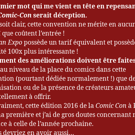
emier mot qui me vient en tête en repensan
Comic-Con
serait déception.
soit clair, cette convention ne mérite en aucu
 que coûtent l’entrée !
an Expo
possède un tarif équivalent et possè
ité 100x plus intéressante !
ment des améliorations doivent être faite
t au niveau de la place du comics dans cette
tion (pourtant dédiée normalement !) que d
nisation ou de la présence de créateurs amate
ellement à offrir.
aiment, cette édition 2016 de la
Comic Con
à 
ma première et j’ai de gros doutes concernant
ce à celle de l’année prochaine.
s devriez en avoir aussi…