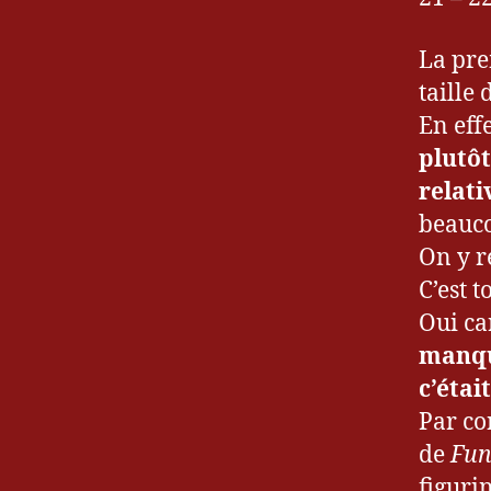
La pre
taille 
En effe
plutôt
relat
beauco
On y r
C’est t
Oui ca
manqu
c’étai
Par co
de
Fun
figuri