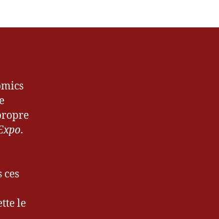
comics
e
propre
Expo
.
,
 ces
tte le