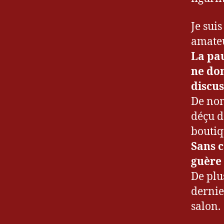
Je suis
amateu
La pau
ne do
discus
De nom
déçu d
2
boutiq
0
Sans c
1
guère 
6
,
De plu
B
D
dernie
,
salon.
B
lo