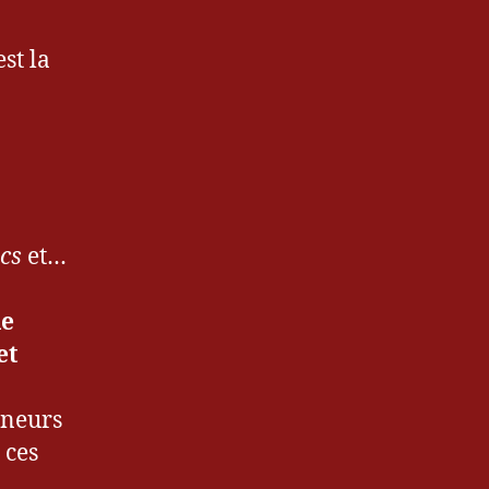
st la
cs
et…
le
et
nneurs
 ces