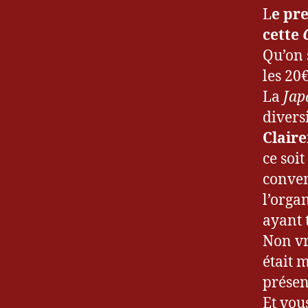
L
e pr
g
u
cette
e
Qu’on 
u
les 20€
r
La
Jap
&
G
divers
a
Claire
m
ce soi
e
conven
r
,
C
l’orga
o
ayant t
m
Non vr
ic
était 
C
o
présen
n
,
Et vou