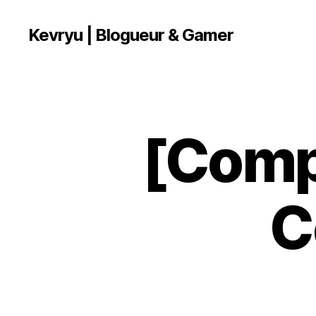
Kevryu | Blogueur & Gamer
[Comp
A
Catégories
R
T
I
C
L
C
E
S