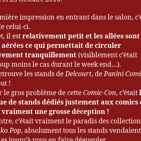
mière impression en entrant dans le salon, c’e
de celui-ci.
t, il est
relativement petit et les allées sont
 aérées ce qui permettait de circuler
ivement tranquillement
(visiblement c’était
up moins le cas durant le week end…).
etrouve les stands de
Delcourt
, de
Panini Comi
out !
r le gros problème de cette
Comic-Con
, c’était
e de stands dédiés justement aux comics 
t vraiment une grosse déception !
ntre, c’était vraiment le paradis des collectio
ko Pop
, absolument tous les stands vendaient
nes jusqu’à vous en faire dégueuler.