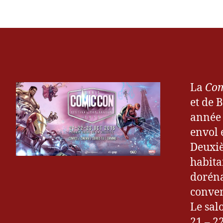
La
Com
et de 
année 
envol 
Deuxiè
habita
doréna
conven
Le salo
21 – 2