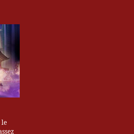
 le
assez