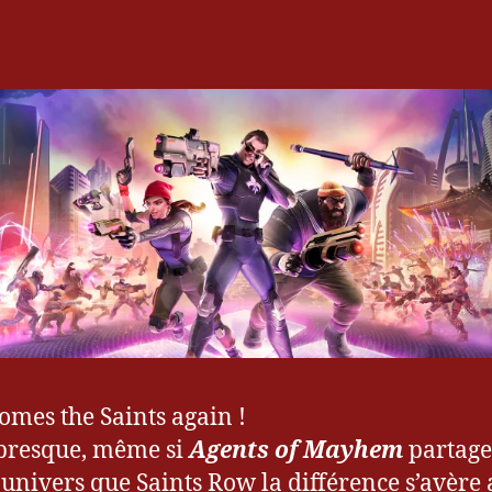
1
7
omes the Saints again !
presque, même si
Agents of Mayhem
partage
nivers que Saints Row la différence s’avère 