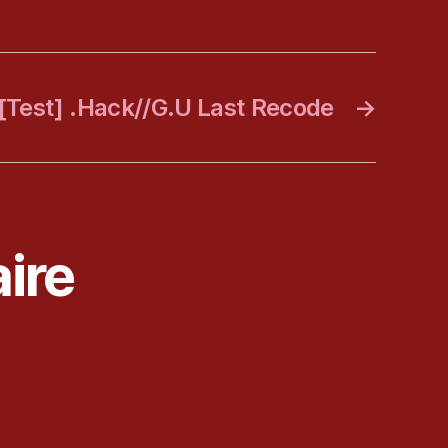
[Test] .Hack//G.U Last Recode
→
ire