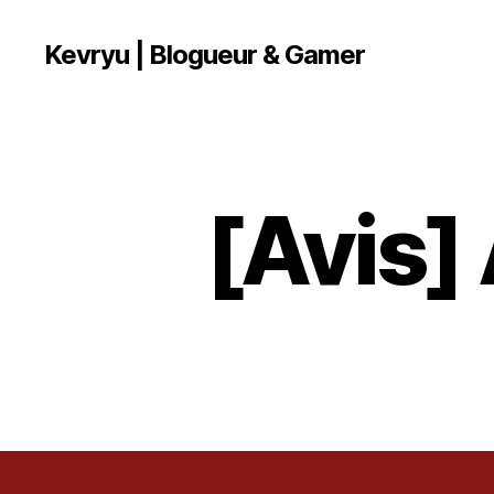
Kevryu | Blogueur & Gamer
[Avis]
T
Catégories
E
S
T