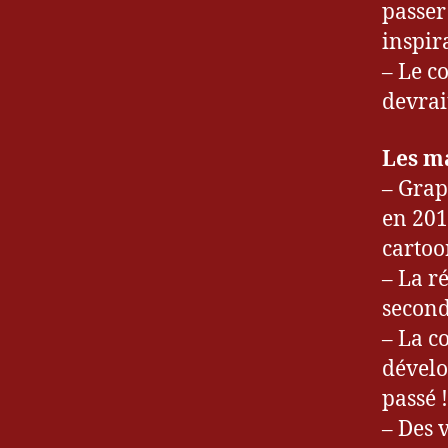
passer
inspir
– Le c
devrai
Les m
– Grap
en 201
cartoo
– La r
second
– La c
dévelo
passé !
– Des 