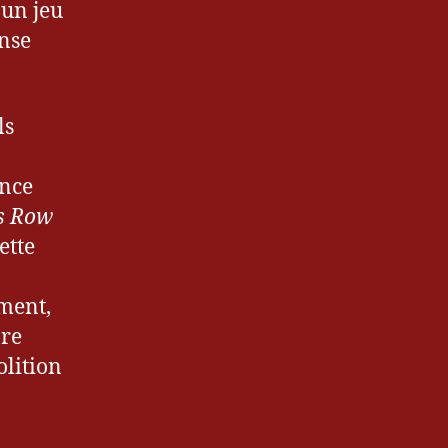
 un jeu
ense
ls
ence
s Row
ette
ement,
are
olition