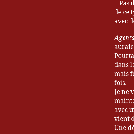
A
– Pas 
g
de ce 
e
avec d
n
ts
Agent
o
f
auraie
M
Pourta
a
dans l
y
mais fo
h
e
fois.
m
Je ne 
,
mainte
bl
avec u
o
g
vient 
,
Une dé
B