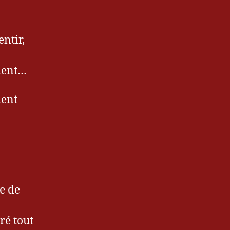
entir,
ment…
ment
e de
ré tout