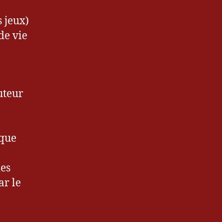
 jeux)
de vie
uteur
 que
les
ar le