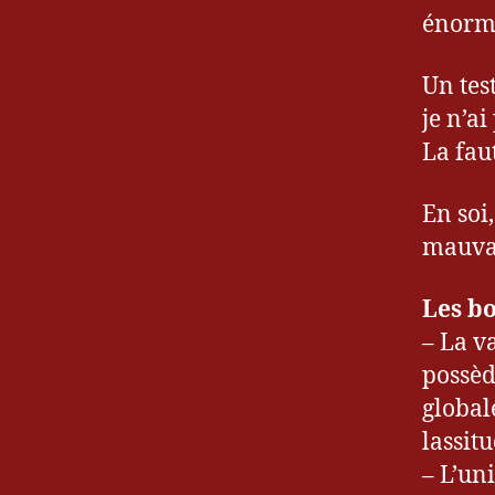
énorme
Un tes
je n’ai
La fau
En soi
mauvai
Les bo
– La va
possèd
global
lassitu
– L’un